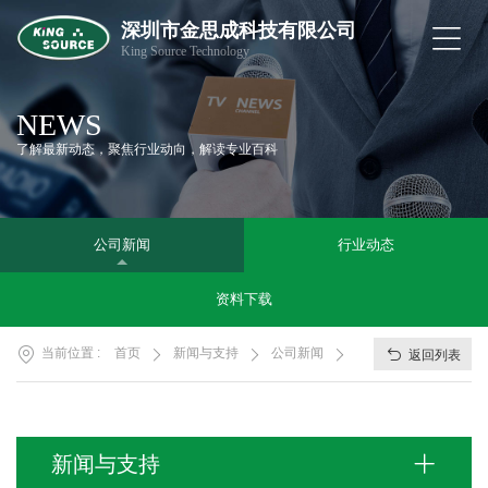
深圳市金思成科技有限公司
首
King Source Technology
页
关
于
NEWS
金
了解最新动态，聚焦行业动向，解读专业百科
思
产
成
品
中
解
心
公司新闻
行业动态
决
方
新
资料下载
案
闻
与
当前位置 :
首页
新闻与支持
公司新闻
支
返回列表
联
持
系
我
们
SunVibe
新闻与支持
APP