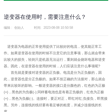
联
电
系
话
我
咨
逆变器在使用时，需要注意什么？
们
询
编辑 :
创始人
时间:
2023-08-08 10:50:58
逆变器为电器的正常使用提供了比较好的电流，使其能正常工
作。如果逆变器在使用的时候不注意它的注意事项，那么就会带来
比较大的损失，轻则只是机器无法运行，重则就会烧坏电器和逆变
器。因此，在逆变器在使用的时候，人们应该注意什么事项呢?
首先就是要接对逆变器的正负极。电流是分为正负极的，因
此，逆变器也是分正负极的。如果不按正确的方法接对，那么就会
带来比较坏的影响。一般逆变器的接口是分颜色的，红色的为正极
(+)，黑色的为负极(-);同样蓄电池也是有着正负极的，红色为正极
(+)，黑色为负极(-)。连接时，要正对正，即红对红;负接负，即黑接
黑。另外，连接线的线径要有着足够的粗度，并减少连接线的长
度。